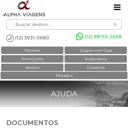
(12) 98159-2668
(12) 3931-0680
Pacotes
Grupos com Guia
Promoções
Rodoviários
Resorts
Cruzeiros
Feriados
AJUDA
DOCUMENTOS