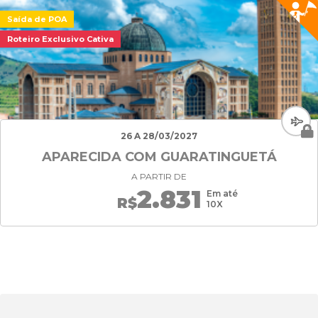
Saída de POA
Roteiro Exclusivo Cativa
26 A 28/03/2027
APARECIDA COM GUARATINGUETÁ
A PARTIR DE
2.831
Em até
R$
10X