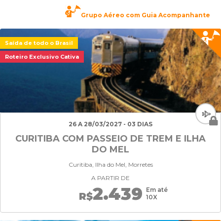
Grupo Aéreo com Guia Acompanhante
Saída de todo o Brasil
Roteiro Exclusivo Cativa
26 A 28/03/2027 - 03 DIAS
CURITIBA COM PASSEIO DE TREM E ILHA
DO MEL
Curitiba, Ilha do Mel, Morretes
A PARTIR DE
2.439
Em até
R$
10X