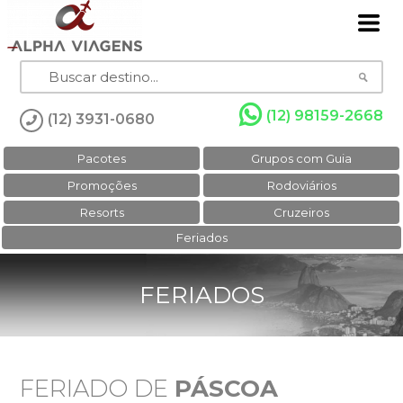
(12) 98159-2668
(12) 3931-0680
Pacotes
Grupos com Guia
Promoções
Rodoviários
Resorts
Cruzeiros
Feriados
FERIADOS
FERIADO DE
PÁSCOA