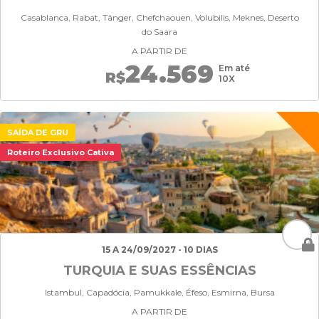
Casablanca, Rabat, Tânger, Chefchaouen, Volubilis, Meknes, Deserto
do Saara
A PARTIR DE
24.569
Em até
R$
10X
SAÍDA DE GRU
Roteiro Exclusivo Cativa
15 A 24/09/2027 - 10 DIAS
TURQUIA E SUAS ESSÊNCIAS
Istambul, Capadócia, Pamukkale, Éfeso, Esmirna, Bursa
A PARTIR DE