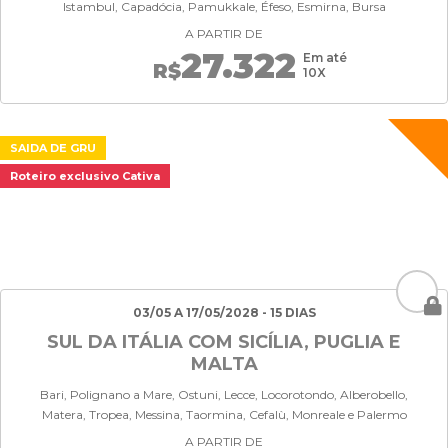
Istambul, Capadócia, Pamukkale, Éfeso, Esmirna, Bursa
A PARTIR DE
27.322
Em até
R$
10X
SAIDA DE GRU
Roteiro exclusivo Cativa
03/05 A 17/05/2028 - 15 DIAS
SUL DA ITÁLIA COM SICÍLIA, PUGLIA E
MALTA
Bari, Polignano a Mare, Ostuni, Lecce, Locorotondo, Alberobello,
Matera, Tropea, Messina, Taormina, Cefalù, Monreale e Palermo
A PARTIR DE