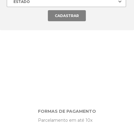
CONECTE-SE EM NOSSAS
REDES SOCIAIS!
Veja as ofertas também em nossos canais online!
FORMAS DE PAGAMENTO
Parcelamento em até 10x