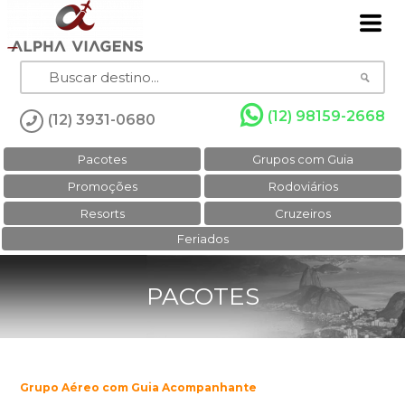
(12) 98159-2668
(12) 3931-0680
Pacotes
Grupos com Guia
Promoções
Rodoviários
Resorts
Cruzeiros
Feriados
PACOTES
Grupo Aéreo com Guia Acompanhante