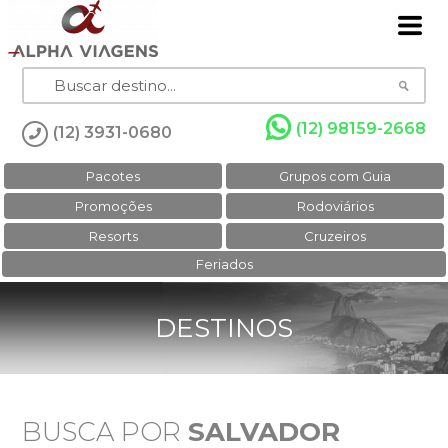
(12) 98159-2668
(12) 3931-0680
Pacotes
Grupos com Guia
Promoções
Rodoviários
Resorts
Cruzeiros
Feriados
DESTINOS
BUSCA POR
SALVADOR