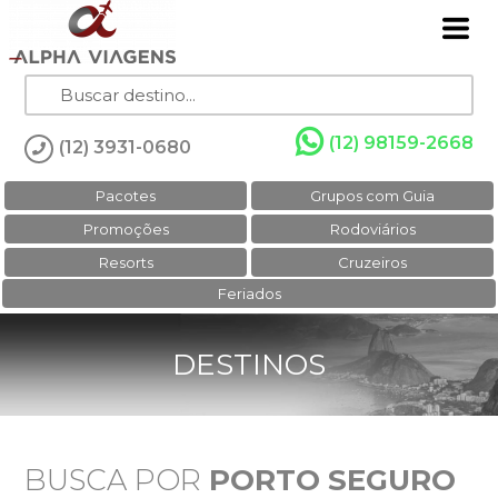
(12) 98159-2668
(12) 3931-0680
Pacotes
Grupos com Guia
Promoções
Rodoviários
Resorts
Cruzeiros
Feriados
DESTINOS
BUSCA POR
PORTO SEGURO